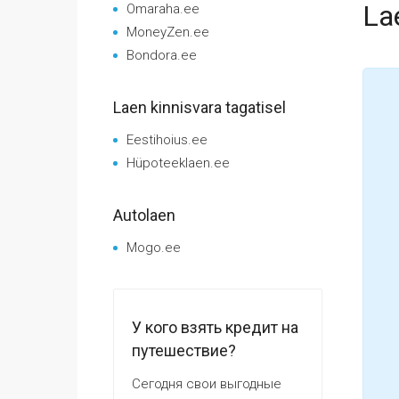
La
Omaraha.ee
MoneyZen.ee
Bondora.ee
Laen kinnisvara tagatisel
Eestihoius.ee
Hüpoteeklaen.ee
Autolaen
Mogo.ee
У кого взять кредит на
путешествие?
Сегодня свои выгодные