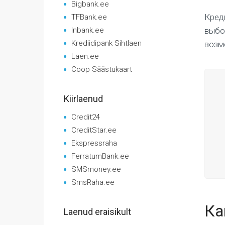
Bigbank.ee
Кред
TFBank.ee
Inbank.ee
выбо
Krediidipank Sihtlaen
возм
Laen.ee
Coop Säästukaart
Kiirlaenud
Credit24
CreditStar.ee
Ekspressraha
FerratumBank.ee
SMSmoney.ee
SmsRaha.ee
Ка
Laenud eraisikult