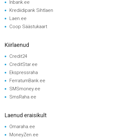
Inbank.ee
Krediidipank Sihtlaen
Laen.ee
Coop Säästukaart
Kiirlaenud
Credit24
CreditStar.ee
Ekspressraha
FerratumBank.ee
SMSmoney.ee
SmsRaha.ee
Laenud eraisikult
Omaraha.ee
MoneyZen.ee