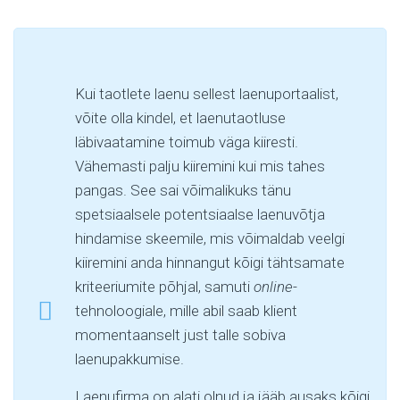
Kui taotlete laenu sellest laenuportaalist,
võite olla kindel, et laenutaotluse
läbivaatamine toimub väga kiiresti.
Vähemasti palju kiiremini kui mis tahes
pangas. See sai võimalikuks tänu
spetsiaalsele potentsiaalse laenuvõtja
hindamise skeemile, mis võimaldab veelgi
kiiremini anda hinnangut kõigi tähtsamate
kriteeriumite põhjal, samuti
online
-
tehnoloogiale, mille abil saab klient
momentaanselt just talle sobiva
laenupakkumise.
Laenufirma on alati olnud ja jääb ausaks kõigi