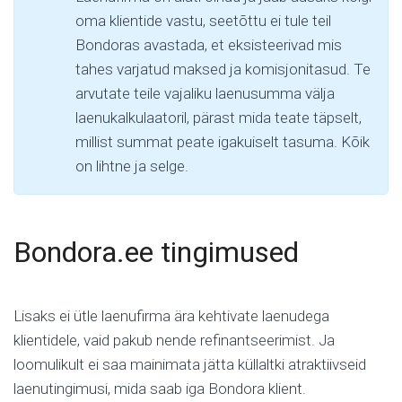
oma klientide vastu, seetõttu ei tule teil
Bondoras avastada, et eksisteerivad mis
tahes varjatud maksed ja komisjonitasud. Te
arvutate teile vajaliku laenusumma välja
laenukalkulaatoril, pärast mida teate täpselt,
millist summat peate igakuiselt tasuma. Kõik
on lihtne ja selge.
Bondora.ee tingimused
Lisaks ei ütle laenufirma ära kehtivate laenudega
klientidele, vaid pakub nende refinantseerimist. Ja
loomulikult ei saa mainimata jätta küllaltki atraktiivseid
laenutingimusi, mida saab iga Bondora klient.