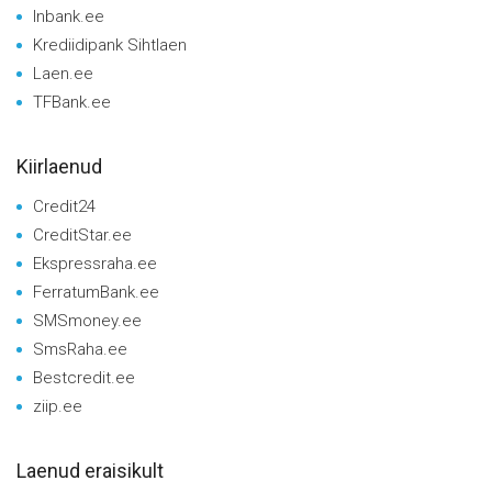
Inbank.ee
Krediidipank Sihtlaen
Laen.ee
TFBank.ee
Kiirlaenud
Credit24
CreditStar.ee
Ekspressraha.ee
FerratumBank.ee
SMSmoney.ee
SmsRaha.ee
Bestcredit.ee
ziip.ee
Laenud eraisikult