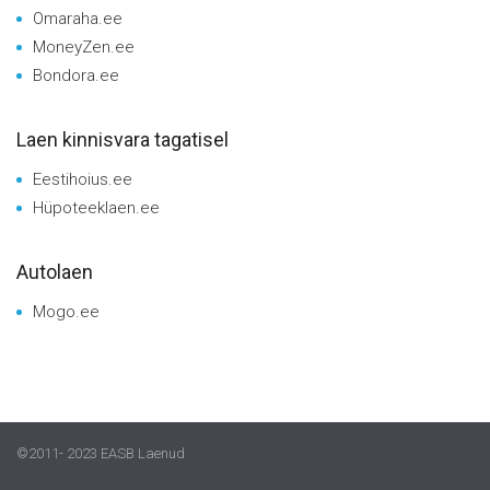
Omaraha.ee
MoneyZen.ee
Bondora.ee
Laen kinnisvara tagatisel
Eestihoius.ee
Hüpoteeklaen.ee
Autolaen
Mogo.ee
©2011- 2023 EASB Laenud