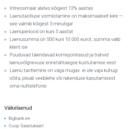
Intressimäär alates kõigest 13% aastas
Laenutaotluse vormistamine on maksimaalselt kiire —
see valmib kõigest 5 minutiga!
Laenuperiood on kuni 5 aastat
Laenusumma on 500 kuni 10 000 eurot, summa valib
klient ise
Puuduvad täiendavad komisjonitasud ja trahvid
laenuvõlgnevuse ennetähtaegse kustutamise eest
Laenu taotlemine on väga mugav: ei ole vaja kuhugi
sõita, piisab veebilehe või rakenduse kasutamisest
oma nutitelefonis
Väikelaenud
Bigbank.ee
Coop Säästukaart